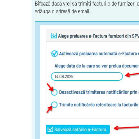
Bifează dacă vrei să trimiți facturile de furnizor
adăuga o adresă de email.