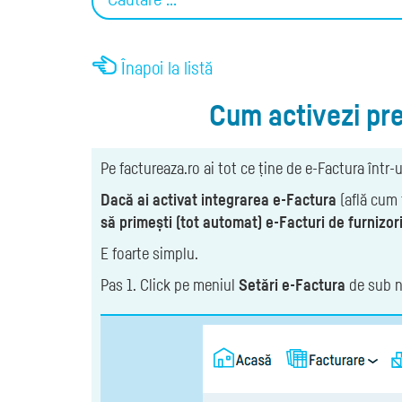
Înapoi la listă
Cum activezi pre
Pe factureaza.ro ai tot ce ține de e-Factura într-u
Dacă ai activat integrarea e-Factura
(află cum 
să primești (tot automat) e-Facturi de furnizori
E foarte simplu.
Pas 1. Click pe meniul
Setări e-Factura
de sub n