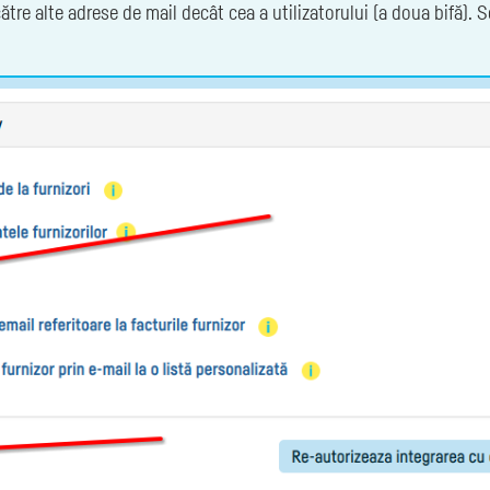
i către alte adrese de mail decât cea a utilizatorului (a doua bifă