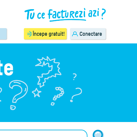
Începe gratuit!
Conectare
te