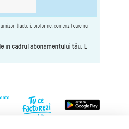
furnizori (facturi, proforme, comenzi) care nu
le în cadrul abonamentului tău. E
vente