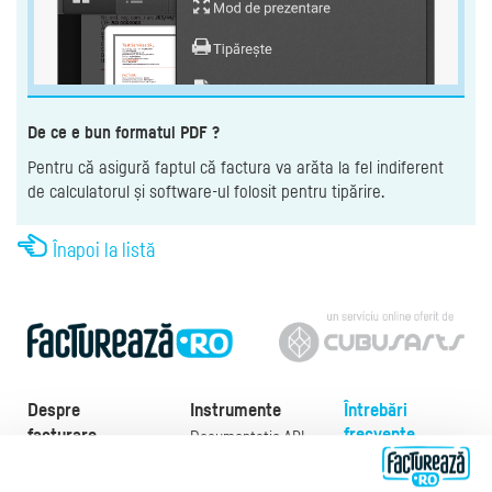
De ce e bun formatul PDF ?
Pentru că asigură faptul că factura va arăta la fel indiferent
de calculatorul și software-ul folosit pentru tipărire.
Înapoi la listă
Despre
Instrumente
Întrebări
frecvente
facturare
Documentație API
Preţuri
e-Factura
Despre noi
abonamente
e-Factura Furnizori