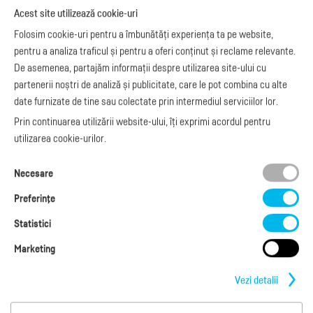
Noutăți
Acest site utilizează cookie-uri
Exemple de facturi
e-Factura B2C
Apariții media
Model factură
Folosim cookie-uri pentru a îmbunătăți experiența ta pe website,
API e-Factura
Manual de
pentru a analiza traficul și pentru a oferi conținut și reclame relevante.
e-Transport
facturare
De asemenea, partajăm informații despre utilizarea site-ului cu
Integrare Stripe
Legislaţie facturi
partenerii noștri de analiză și publicitate, care le pot combina cu alte
Integrare
Facturare online
date furnizate de tine sau colectate prin intermediul serviciilor lor.
SmartFintech
blog.factureaza.ro
Integrare PrestaShop
Prin continuarea utilizării website-ului, îți exprimi acordul pentru
Integrare mobilPay
utilizarea cookie-urilor.
Ai nevoie de
Necesare
ajutor?
L-V: 09:00 - 17:00
Preferinţe
0368 409 233
office@factureaza.ro
Statistici
Marketing
Date de contact
|
Termeni și Condiții
Politica de confidențialitate
|
Cookies
Vezi detalii