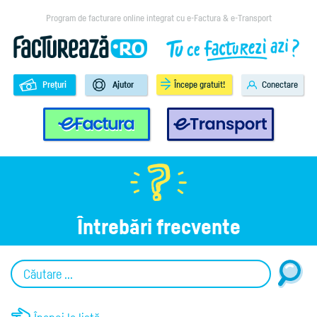
Program de facturare online integrat cu e-Factura & e-Transport
Prețuri
Ajutor
Începe gratuit!
Conectare
e-Factura
e-Transport
Întrebări frecvente