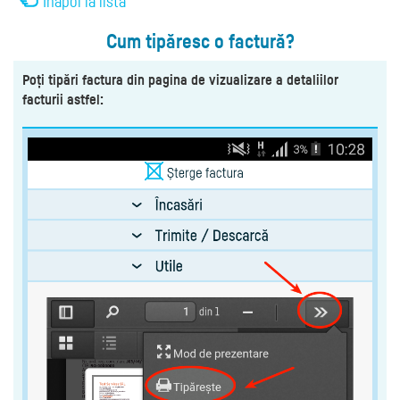
Înapoi la listă
Cum tipăresc o factură?
Poți tipări factura din pagina de vizualizare a detaliilor
facturii astfel: