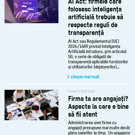
AI Act: firmele care
folosesc inteligența
artificială trebuie să
respecte reguli de
transparență
AI Act sau Regulamentul (UE)
2024/1689 privind Inteligența
Artificială introduce, prin articolul
50, o serie de obligații de
transparență aplicabile furnizorilor
și utilizatorilor (deployerilor)...
citește mai mult
Postat în: 23.07.2026
Firma ta are angajați?
Aspecte la care e bine
să fii atent
Administrarea unei firme cu
angajați presupune mai multe decât
plata salariilor la timp. Un angajator