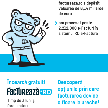
factureaza.ro a depășit
valoarea de
8,14 miliarde
de euro
am procesat peste
2.212.000
e-Facturi
în
sistemul RO e-Factura
Încearcă gratuit!
Descoperă
opțiunile prin care
facturarea devine
Timp de 3 luni și
o floare la ureche!
fără limitări.