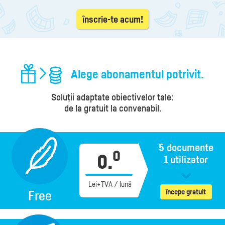
înscrie-te acum!
Alege abonamentul potrivit.
Soluții adaptate obiectivelor tale:
de la gratuit la convenabil.
5 documente
0
0.
1 utilizator
Lei+TVA / lună
începe gratuit
Free