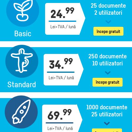
25 documente
99
24.
2 utilizatori
Lei+TVA / lună
începe gratuit
Basic
250 documente
99
34.
10 utilizatori
Lei+TVA / lună
începe gratuit
Standard
1000 documente
99
69.
25 utilizatori
Lei+TVA / lună