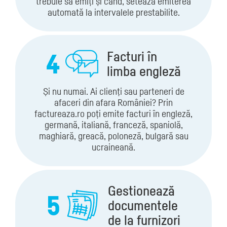
trebuie să emiți și când, setează emiterea
automată la intervalele prestabilite.
4
Facturi în
limba engleză
Și nu numai. Ai clienți sau parteneri de
afaceri din afara României? Prin
factureaza.ro poți emite facturi în engleză,
germană, italiană, franceză, spaniolă,
maghiară, greacă, poloneză, bulgară sau
ucraineană.
Gestionează
5
documentele
de la furnizori