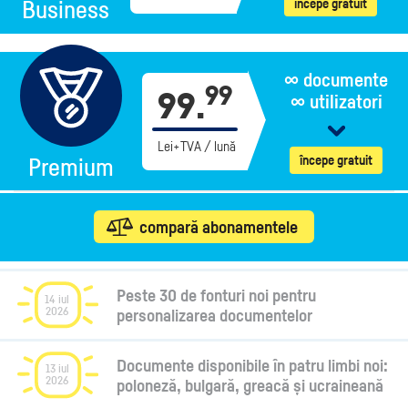
începe gratuit
Business
∞ documente
99
99.
∞ utilizatori
Lei+TVA / lună
începe gratuit
Premium
compară
abonamentele
Peste 30 de fonturi noi pentru
14 iul
2026
personalizarea documentelor
Documente disponibile în patru limbi noi:
13 iul
2026
poloneză, bulgară, greacă și ucraineană