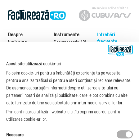
Despre
Instrumente
Întrebări
frecvente
facturare
Documentație API
Preţuri
e-Factura
Despre noi
abonamente
e-Factura Furnizori
Noutăți
Exemple de facturi
Acest site utilizează cookie-uri
e-Factura B2C
Apariții media
Model factură
Folosim cookie-uri pentru a îmbunătăți experiența ta pe website,
API e-Factura
Manual de
pentru a analiza traficul și pentru a oferi conținut și reclame relevante.
e-Transport
facturare
De asemenea, partajăm informații despre utilizarea site-ului cu
Integrare Stripe
Legislaţie facturi
partenerii noștri de analiză și publicitate, care le pot combina cu alte
Integrare
Facturare online
date furnizate de tine sau colectate prin intermediul serviciilor lor.
SmartFintech
blog.factureaza.ro
Integrare PrestaShop
Prin continuarea utilizării website-ului, îți exprimi acordul pentru
Integrare mobilPay
utilizarea cookie-urilor.
Ai nevoie de
Necesare
ajutor?