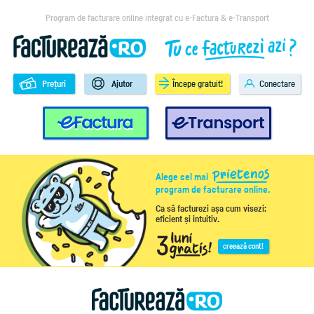
Program de facturare online integrat cu e-Factura & e-Transport
Prețuri
Ajutor
Începe gratuit!
Conectare
e-Factura
e-Transport
Alege cel mai
program de facturare online.
Ca să facturezi așa cum visezi:
eficient și intuitiv.
creează cont!